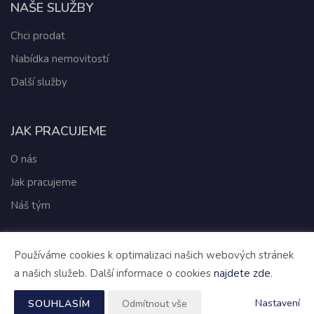
NAŠE SLUŽBY
Chci prodat
Nabídka nemovitostí
Další služby
JAK PRACUJEME
O nás
Jak pracujeme
Náš tým
Používáme cookies k optimalizaci našich webových stránek
a našich služeb. Další informace o cookies
Vytvořeno v systému
CHYTRÝ WEB RK
najdete zde
.
Tomawell s.r.o. © 2026
Nastavení
SOUHLASÍM
Odmítnout vše