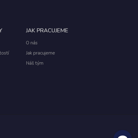
Y
JAK PRACUJEME
O nás
ostí
Jak pracujeme
Náš tým