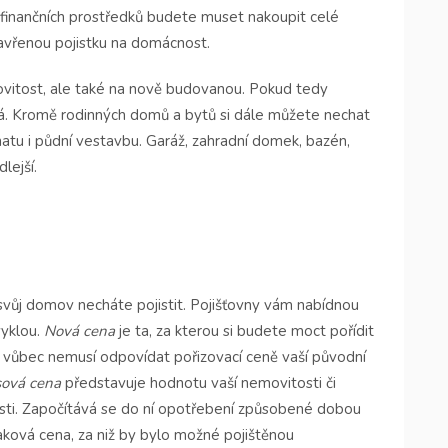
finančních prostředků budete muset nakoupit celé
zavřenou pojistku na domácnost.
movitost, ale také na nově budovanou. Pokud tedy
vá. Kromě rodinných domů a bytů si dále můžete nechat
hatu i půdní vestavbu. Garáž, zahradní domek, bazén,
lejší.
i svůj domov necháte pojistit. Pojišťovny vám nabídnou
vyklou.
Nová cena
je ta, za kterou si budete moct pořídit
 vůbec nemusí odpovídat pořizovací ceně vaší původní
ová cena
představuje hodnotu vaší nemovitosti či
sti. Započítává se do ní opotřebení způsobené dobou
aková cena, za niž by bylo možné pojištěnou