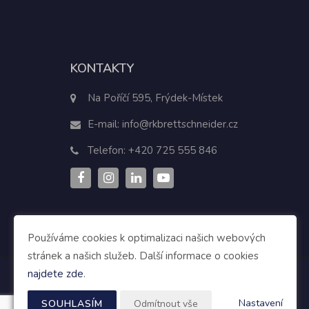
KONTAKTY
Na Poříčí 595, Frýdek-Místek
E-mail:
info@rkbrettschneider.cz
Telefon:
+420 725 555 846
Používáme cookies k optimalizaci našich webových
stránek a našich služeb. Další informace o cookies
najdete zde
.
Nastavení
SOUHLASÍM
Odmítnout vše