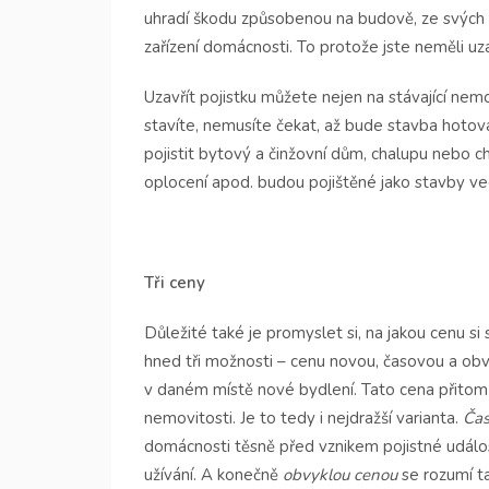
uhradí škodu způsobenou na budově, ze svých 
zařízení domácnosti. To protože jste neměli u
Uzavřít pojistku můžete nejen na stávající ne
stavíte, nemusíte čekat, až bude stavba hoto
pojistit bytový a činžovní dům, chalupu nebo c
oplocení apod. budou pojištěné jako stavby ved
Tři ceny
Důležité také je promyslet si, na jakou cenu s
hned tři možnosti – cenu novou, časovou a ob
v daném místě nové bydlení. Tato cena přitom
nemovitosti. Je to tedy i nejdražší varianta.
Čas
domácnosti těsně před vznikem pojistné událo
užívání. A konečně
obvyklou cenou
se rozumí t