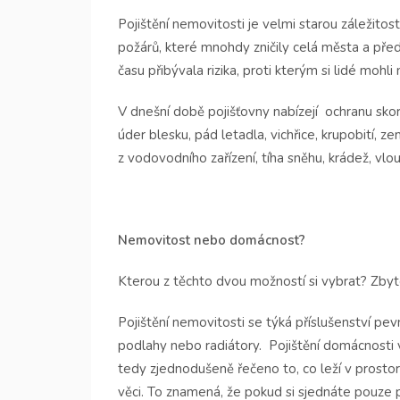
Pojištění nemovitosti je velmi starou záležitos
požárů, které mnohdy zničily celá města a př
času přibývala rizika, proti kterým si lidé mohl
V dnešní době pojišťovny nabízejí
ochranu skor
úder blesku, pád letadla, vichřice, krupobití, 
z vodovodního zařízení, tíha sněhu, krádež, vlou
Nemovitost nebo domácnost?
Kterou z těchto dvou možností si vybrat? Zby
Pojištění nemovitosti se týká příslušenství pev
podlahy nebo radiátory.
Pojištění domácnosti
tedy zjednodušeně řečeno to, co leží v prostoru
věci. To znamená, že pokud si sjednáte pouze 