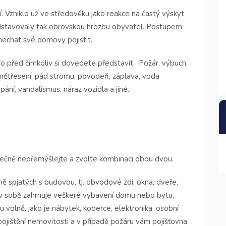
tí. Vzniklo už ve středověku jako reakce na častý výskyt
edstavovaly tak obrovskou hrozbu obyvatel. Postupem
i nechat své domovy pojistit.
o před čímkoliv si dovedete představit.
Požár, výbuch,
zemětřesení, pád stromu, povodeň, záplava, voda
pání, vandalismus, náraz vozidla a jiné.
tečně nepřemýšlejte a zvolte kombinaci obou dvou.
ně spjatých s budovou, tj. obvodové zdi, okna, dveře,
 v sobě zahrnuje veškeré vybavení domu nebo bytu,
 volně, jako je nábytek, koberce, elektronika, osobní
pojištění nemovitosti a v případě požáru vám pojišťovna