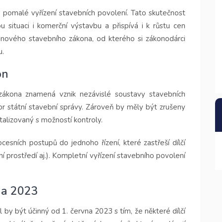
o pomalé vyřízení stavebních povolení. Tato skutečnost
u situaci i komerční výstavbu a přispívá i k růstu cen
h nového stavebního zákona, od kterého si zákonodárci
u.
on
ákona znamená vznik nezávislé soustavy stavebních
or státní stavební správy. Zároveň by měly být zrušeny
talizovaný s možností kontroly.
cesních postupů do jednoho řízení, které zastřeší dílčí
ní prostředí aj.). Kompletní vyřízení stavebního povolení
na 2023
by být účinný od 1. června 2023 s tím, že některé dílčí