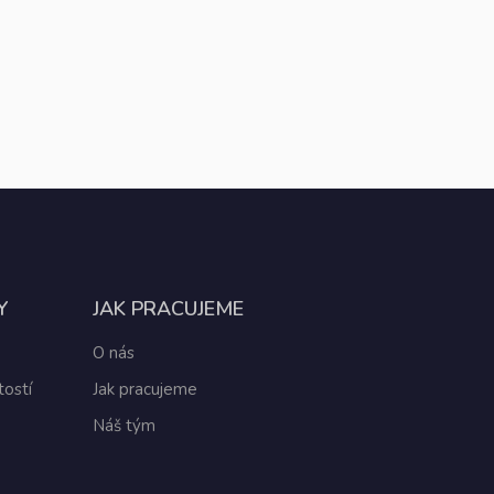
Y
JAK PRACUJEME
O nás
ostí
Jak pracujeme
Náš tým