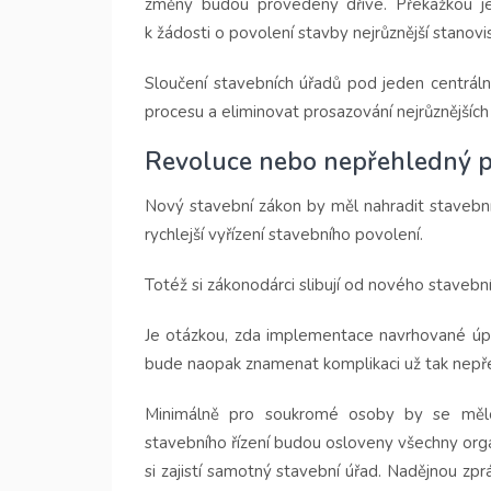
změny budou provedeny dříve. Překážkou je 
k žádosti o povolení stavby nejrůznější stanovi
Sloučení stavebních úřadů pod jeden centráln
procesu a eliminovat prosazování nejrůznějšíc
Revoluce nebo nepřehledný p
Nový stavební zákon by měl nahradit stavební
rychlejší vyřízení stavebního povolení.
Totéž si zákonodárci slibují od nového stavebn
Je otázkou, zda implementace navrhované úp
bude naopak znamenat komplikaci už tak nepře
Minimálně pro soukromé osoby by se mělo
stavebního řízení budou osloveny všechny orgán
si zajistí samotný stavební úřad. Nadějnou zprá