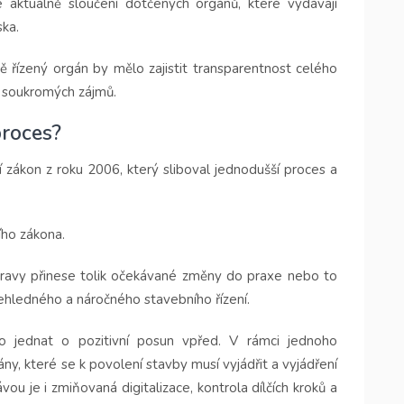
aktuálně sloučení dotčených orgánů, které vydávají
ska.
ě řízený orgán by mělo zajistit transparentnost celého
h soukromých zájmů.
roces?
 zákon z roku 2006, který sliboval jednodušší proces a
ího zákona.
ravy přinese tolik očekávané změny do praxe nebo to
hledného a náročného stavebního řízení.
 jednat o pozitivní posun vpřed. V rámci jednoho
y, které se k povolení stavby musí vyjádřit a vyjádření
vou je i zmiňovaná digitalizace, kontrola dílčích kroků a