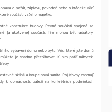
tu obava o požár, záplavu, povodeň nebo o krádeže věcí
některé součásti vašeho majetku.
motné konstrukce budovy. Pevné součásti spojené se
né (a ukotvené) součásti. Tím mohou být radiátory,
.
itřního vybavení domu nebo bytu. Věci, které jste domů
 můžete je snadno přestěhovat. K nim patří nábytek,
třeby.
estavné skříně a koupelnová sanita. Pojišťovny zahrnují
y k domácnosti, záleží na konkrétních podmínkách