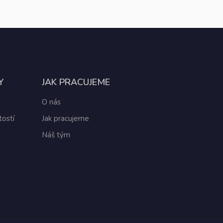
Y
JAK PRACUJEME
O nás
ostí
Jak pracujeme
Náš tým