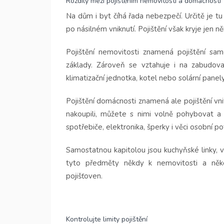
Rozdíly mezi pojištěním nemovitosti a domácnosti
Na dům i byt číhá řada nebezpečí. Určitě je 
po násilném vniknutí. Pojištění však kryje jen 
Pojištění nemovitosti znamená pojištění sa
základy. Zároveň se vztahuje i na zabudova
klimatizační jednotka, kotel nebo solární panely
Pojištění domácnosti znamená ale pojištění vn
nakoupili, můžete s nimi volně pohybovat a
spotřebiče, elektronika, šperky i věci osobní po
Samostatnou kapitolou jsou kuchyňské linky, v
tyto předměty někdy k nemovitosti a někd
pojišťoven.
Kontrolujte limity pojištění