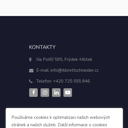
KONTAKTY
Na Poříčí 595, Frýdek-Místek
E-mail:
info@rkbrettschneider.cz
Telefon:
+420 725 555 846
Používáme cookies k optimalizaci našich webových
stránek a našich služeb. Další informace o cookies