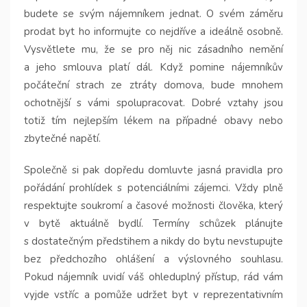
budete se svým nájemníkem jednat. O svém záměru
prodat byt ho informujte co nejdříve a ideálně osobně.
Vysvětlete mu, že se pro něj nic zásadního nemění
a jeho smlouva platí dál. Když pomine nájemníkův
počáteční strach ze ztráty domova, bude mnohem
ochotnější s vámi spolupracovat. Dobré vztahy jsou
totiž tím nejlepším lékem na případné obavy nebo
zbytečné napětí.
Společně si pak dopředu domluvte jasná pravidla pro
pořádání prohlídek s potenciálními zájemci. Vždy plně
respektujte soukromí a časové možnosti člověka, který
v bytě aktuálně bydlí. Termíny schůzek plánujte
s dostatečným předstihem a nikdy do bytu nevstupujte
bez předchozího ohlášení a výslovného souhlasu.
Pokud nájemník uvidí váš ohleduplný přístup, rád vám
vyjde vstříc a pomůže udržet byt v reprezentativním