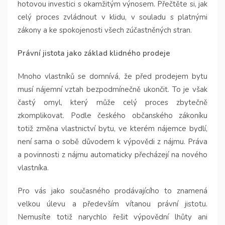
hotovou investici s okamžitým výnosem. Přečtěte si, jak
celý proces zvládnout v klidu, v souladu s platnými
zákony a ke spokojenosti všech zúčastněných stran.
Právní jistota jako základ klidného prodeje
Mnoho vlastníků se domnívá, že před prodejem bytu
musí nájemní vztah bezpodmínečně ukončit. To je však
častý omyl, který může celý proces zbytečně
zkomplikovat. Podle českého občanského zákoníku
totiž změna vlastnictví bytu, ve kterém nájemce bydlí,
není sama o sobě důvodem k výpovědi z nájmu. Práva
a povinnosti z nájmu automaticky přecházejí na nového
vlastníka.
Pro vás jako současného prodávajícího to znamená
velkou úlevu a především vítanou právní jistotu.
Nemusíte totiž narychlo řešit výpovědní lhůty ani