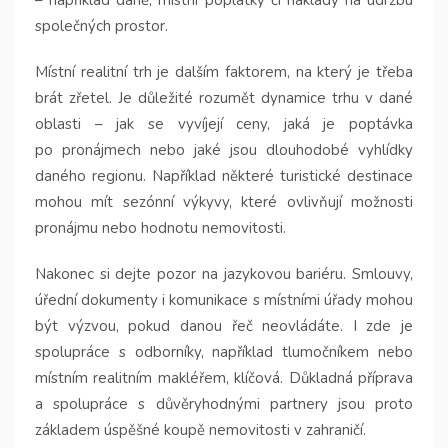
– například daně, místní poplatky či náklady na údržbu
společných prostor.
Místní realitní trh je dalším faktorem, na který je třeba
brát zřetel. Je důležité rozumět dynamice trhu v dané
oblasti – jak se vyvíjejí ceny, jaká je poptávka
po pronájmech nebo jaké jsou dlouhodobé vyhlídky
daného regionu. Například některé turistické destinace
mohou mít sezónní výkyvy, které ovlivňují možnosti
pronájmu nebo hodnotu nemovitosti.
Nakonec si dejte pozor na jazykovou bariéru. Smlouvy,
úřední dokumenty i komunikace s místními úřady mohou
být výzvou, pokud danou řeč neovládáte. I zde je
spolupráce s odborníky, například tlumočníkem nebo
místním realitním makléřem, klíčová. Důkladná příprava
a spolupráce s důvěryhodnými partnery jsou proto
základem úspěšné koupě nemovitosti v zahraničí.