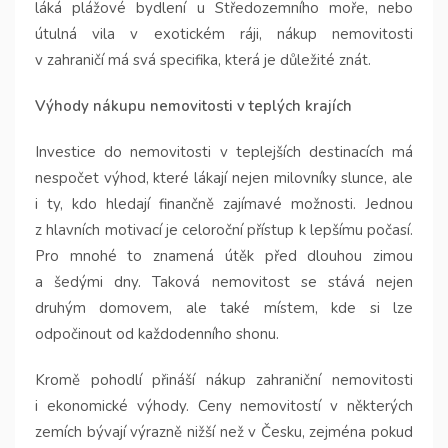
láká plážové bydlení u Středozemního moře, nebo
útulná vila v exotickém ráji, nákup nemovitosti
v zahraničí má svá specifika, která je důležité znát.
Výhody nákupu nemovitosti v teplých krajích
Investice do nemovitosti v teplejších destinacích má
nespočet výhod, které lákají nejen milovníky slunce, ale
i ty, kdo hledají finančně zajímavé možnosti. Jednou
z hlavních motivací je celoroční přístup k lepšímu počasí.
Pro mnohé to znamená útěk před dlouhou zimou
a šedými dny. Taková nemovitost se stává nejen
druhým domovem, ale také místem, kde si lze
odpočinout od každodenního shonu.
Kromě pohodlí přináší nákup zahraniční nemovitosti
i ekonomické výhody. Ceny nemovitostí v některých
zemích bývají výrazně nižší než v Česku, zejména pokud