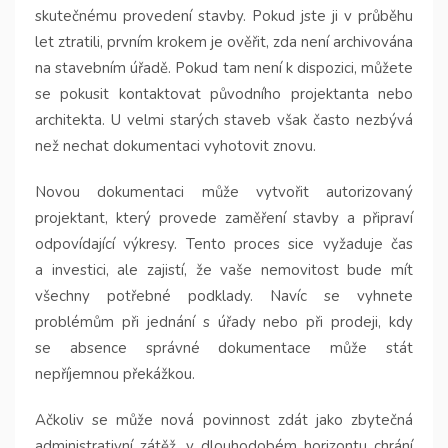
skutečnému provedení stavby. Pokud jste ji v průběhu
let ztratili, prvním krokem je ověřit, zda není archivována
na stavebním úřadě. Pokud tam není k dispozici, můžete
se pokusit kontaktovat původního projektanta nebo
architekta. U velmi starých staveb však často nezbývá
než nechat dokumentaci vyhotovit znovu.
Novou dokumentaci může vytvořit autorizovaný
projektant, který provede zaměření stavby a připraví
odpovídající výkresy. Tento proces sice vyžaduje čas
a investici, ale zajistí, že vaše nemovitost bude mít
všechny potřebné podklady. Navíc se vyhnete
problémům při jednání s úřady nebo při prodeji, kdy
se absence správné dokumentace může stát
nepříjemnou překážkou.
Ačkoliv se může nová povinnost zdát jako zbytečná
administrativní zátěž, v dlouhodobém horizontu chrání