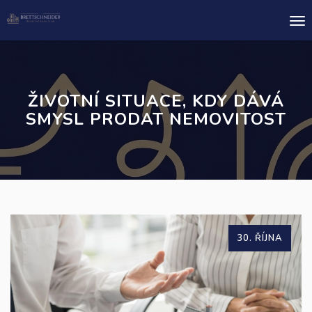
Me
ŽIVOTNÍ SITUACE, KDY DÁVÁ
SMYSL PRODAT NEMOVITOST
30. ŘÍJNA