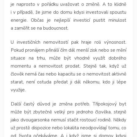
je naprosto v pořádku uvažovat o změně. A to klidně
i v případě, že jsme do domu kdysi investovali spoustu
energie. Občas je nejlepší investicí pustit minulost
a zaměřit se na budoucnost.
U investičních nemovitostí pak hraje roli výnosnost.
Pokud pronájem přináší čím dál menší zisk nebo se mění
situace na trhu, může být vhodné využít dobrého
momentu a nemovitost prodat. Stejně tak, když už
člověk nemá čas nebo kapacitu se o nemovitost aktivně
starat, není ostuda předat ji dál někomu, kdo ji lépe
využije.
Další častý důvod je změna potřeb. Třípokojový byt
může být zbytečně velký pro jednoho člověka, stejně
jako dvougarsonka nemusí stačit rostoucí rodině. Někdy
už prostě dispozice nebo lokalita neodpovídají tomu, co
od života očekáváme. A i když jsme si domov kdysi